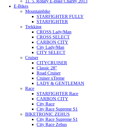
11. 5. Rotary E-Bike Charity 2013
E-Bikes
Mountainbike
STARFIGHTER FULLY
STARFIGHTER
Trekking
CROSS Lady/Man
CROSS SELECT
CARBON CITY
City Lady/Man
CITY SELECT
Cruiser
CITYCRUISER
Classic 28"
Road Cruiser
Cruiser xTreme
LADY & GENTLEMAN
Race
STARFIGHTER Race
CARBON CITY
City Race
City Race Supreme S1
BIKETRONIC ZEHUS
City Race Supreme S1
City Race Zehus