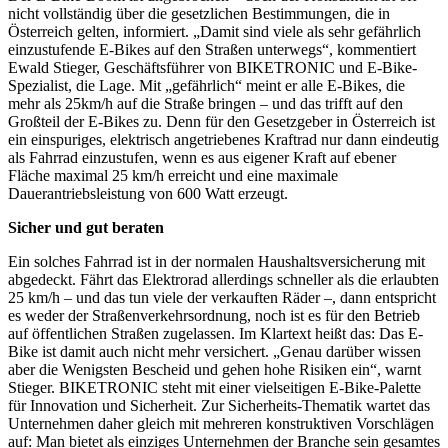
nicht vollständig über die gesetzlichen Bestimmungen, die in
Österreich gelten, informiert. „Damit sind viele als sehr gefährlich
einzustufende E-Bikes auf den Straßen unterwegs“, kommentiert
Ewald Stieger, Geschäftsführer von BIKETRONIC und E-Bike-
Spezialist, die Lage. Mit „gefährlich“ meint er alle E-Bikes, die
mehr als 25km/h auf die Straße bringen – und das trifft auf den
Großteil der E-Bikes zu. Denn für den Gesetzgeber in Österreich ist
ein einspuriges, elektrisch angetriebenes Kraftrad nur dann eindeutig
als Fahrrad einzustufen, wenn es aus eigener Kraft auf ebener
Fläche maximal 25 km/h erreicht und eine maximale
Dauerantriebsleistung von 600 Watt erzeugt.
Sicher und gut beraten
Ein solches Fahrrad ist in der normalen Haushaltsversicherung mit
abgedeckt. Fährt das Elektrorad allerdings schneller als die erlaubten
25 km/h – und das tun viele der verkauften Räder –, dann entspricht
es weder der Straßenverkehrsordnung, noch ist es für den Betrieb
auf öffentlichen Straßen zugelassen. Im Klartext heißt das: Das E-
Bike ist damit auch nicht mehr versichert. „Genau darüber wissen
aber die Wenigsten Bescheid und gehen hohe Risiken ein“, warnt
Stieger. BIKETRONIC steht mit einer vielseitigen E-Bike-Palette
für Innovation und Sicherheit. Zur Sicherheits-Thematik wartet das
Unternehmen daher gleich mit mehreren konstruktiven Vorschlägen
auf: Man bietet als einziges Unternehmen der Branche sein gesamtes