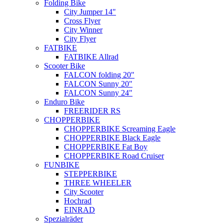
Folding Bike
City Jumper 14"
Cross Flyer
City Winner
City Flyer
FATBIKE
FATBIKE Allrad
Scooter Bike
FALCON folding 20"
FALCON Sunny 20"
FALCON Sunny 24"
Enduro Bike
FREERIDER RS
CHOPPERBIKE
CHOPPERBIKE Screaming Eagle
CHOPPERBIKE Black Eagle
CHOPPERBIKE Fat Boy
CHOPPERBIKE Road Cruiser
FUNBIKE
STEPPERBIKE
THREE WHEELER
City Scooter
Hochrad
EINRAD
Spezialräder