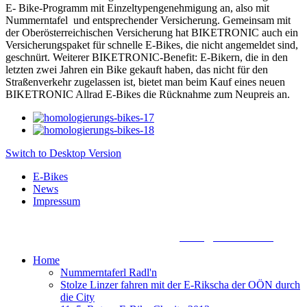
E- Bike-Programm mit Einzeltypengenehmigung an, also mit
Nummerntafel und entsprechender Versicherung. Gemeinsam mit
der Oberösterreichischen Versicherung hat BIKETRONIC auch ein
Versicherungspaket für schnelle E-Bikes, die nicht angemeldet sind,
geschnürt. Weiterer BIKETRONIC-Benefit: E-Bikern, die in den
letzten zwei Jahren ein Bike gekauft haben, das nicht für den
Straßenverkehr zugelassen ist, bietet man beim Kauf eines neuen
BIKETRONIC Allrad E-Bikes die Rücknahme zum Neupreis an.
Switch to Desktop Version
E-Bikes
News
Impressum
Biketronic e-Bikes, Dörnbacherstraße 3 - 5, A - 4061 Pasching,
+43 7221 88155 0, +43 699 13388888,
office@biketronic.at
Home
Nummerntaferl Radl'n
Stolze Linzer fahren mit der E-Rikscha der OÖN durch
die City