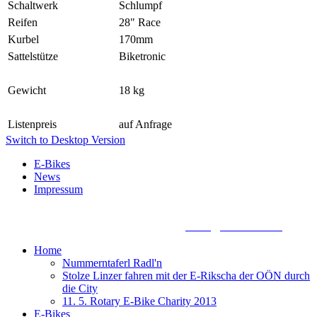
Schaltwerk
Schlumpf
Reifen
28" Race
Kurbel
170mm
Sattelstütze
Biketronic
Gewicht
18 kg
Listenpreis
auf Anfrage
Switch to Desktop Version
E-Bikes
News
Impressum
Biketronic e-Bikes, Dörnbacherstraße 3 - 5, A - 4061 Pasching,
+43 7221 88155 0, +43 699 13388888,
office@biketronic.at
Home
Nummerntaferl Radl'n
Stolze Linzer fahren mit der E-Rikscha der OÖN durch
die City
11. 5. Rotary E-Bike Charity 2013
E-Bikes