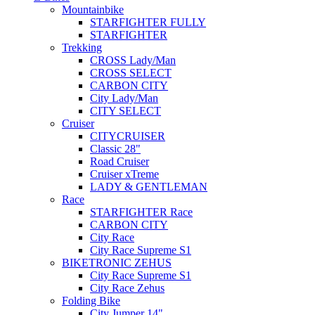
Mountainbike
STARFIGHTER FULLY
STARFIGHTER
Trekking
CROSS Lady/Man
CROSS SELECT
CARBON CITY
City Lady/Man
CITY SELECT
Cruiser
CITYCRUISER
Classic 28"
Road Cruiser
Cruiser xTreme
LADY & GENTLEMAN
Race
STARFIGHTER Race
CARBON CITY
City Race
City Race Supreme S1
BIKETRONIC ZEHUS
City Race Supreme S1
City Race Zehus
Folding Bike
City Jumper 14"