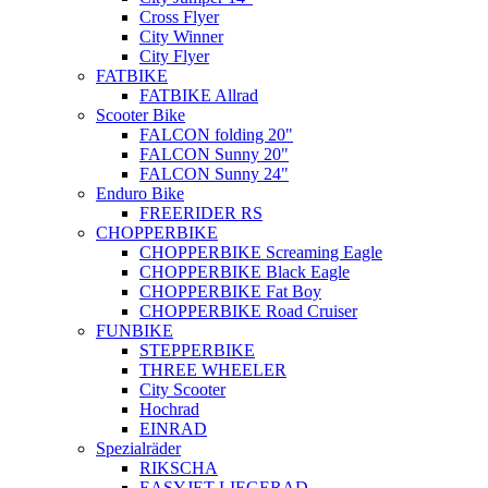
Cross Flyer
City Winner
City Flyer
FATBIKE
FATBIKE Allrad
Scooter Bike
FALCON folding 20"
FALCON Sunny 20"
FALCON Sunny 24"
Enduro Bike
FREERIDER RS
CHOPPERBIKE
CHOPPERBIKE Screaming Eagle
CHOPPERBIKE Black Eagle
CHOPPERBIKE Fat Boy
CHOPPERBIKE Road Cruiser
FUNBIKE
STEPPERBIKE
THREE WHEELER
City Scooter
Hochrad
EINRAD
Spezialräder
RIKSCHA
EASYJET LIEGERAD