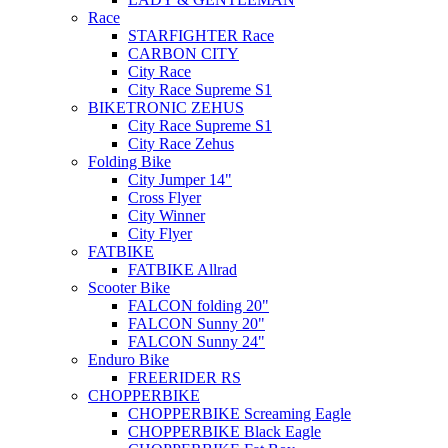
Race
STARFIGHTER Race
CARBON CITY
City Race
City Race Supreme S1
BIKETRONIC ZEHUS
City Race Supreme S1
City Race Zehus
Folding Bike
City Jumper 14"
Cross Flyer
City Winner
City Flyer
FATBIKE
FATBIKE Allrad
Scooter Bike
FALCON folding 20"
FALCON Sunny 20"
FALCON Sunny 24"
Enduro Bike
FREERIDER RS
CHOPPERBIKE
CHOPPERBIKE Screaming Eagle
CHOPPERBIKE Black Eagle