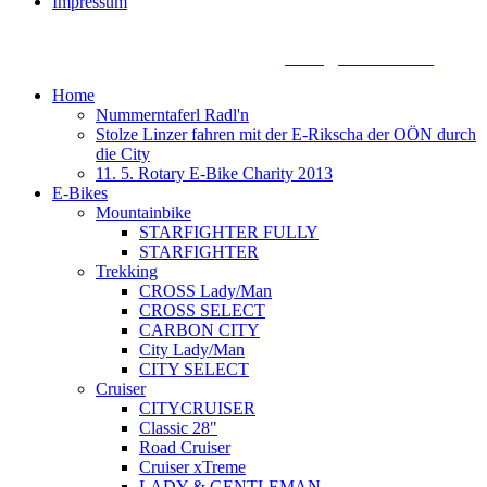
Impressum
Biketronic e-Bikes, Dörnbacherstraße 3 - 5, A - 4061 Pasching,
+43 7221 88155 0, +43 699 13388888,
office@biketronic.at
Home
Nummerntaferl Radl'n
Stolze Linzer fahren mit der E-Rikscha der OÖN durch
die City
11. 5. Rotary E-Bike Charity 2013
E-Bikes
Mountainbike
STARFIGHTER FULLY
STARFIGHTER
Trekking
CROSS Lady/Man
CROSS SELECT
CARBON CITY
City Lady/Man
CITY SELECT
Cruiser
CITYCRUISER
Classic 28"
Road Cruiser
Cruiser xTreme
LADY & GENTLEMAN