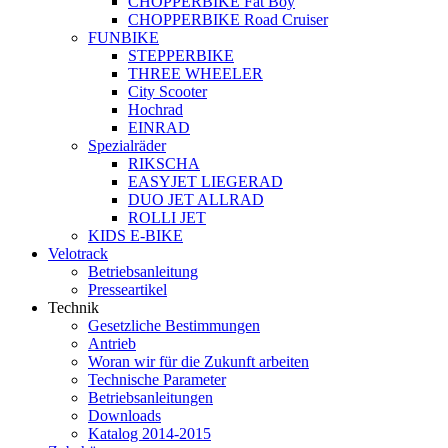
CHOPPERBIKE Fat Boy
CHOPPERBIKE Road Cruiser
FUNBIKE
STEPPERBIKE
THREE WHEELER
City Scooter
Hochrad
EINRAD
Spezialräder
RIKSCHA
EASYJET LIEGERAD
DUO JET ALLRAD
ROLLI JET
KIDS E-BIKE
Velotrack
Betriebsanleitung
Presseartikel
Technik
Gesetzliche Bestimmungen
Antrieb
Woran wir für die Zukunft arbeiten
Technische Parameter
Betriebsanleitungen
Downloads
Katalog 2014-2015