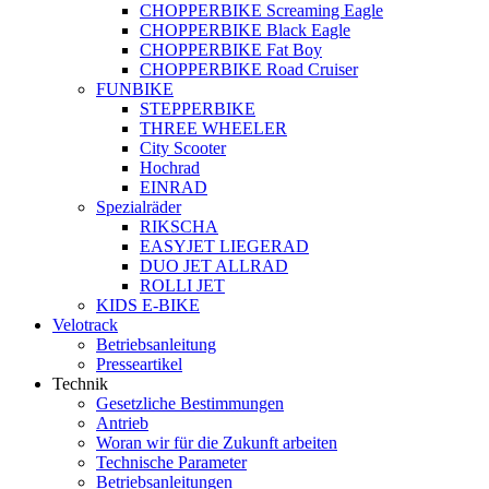
CHOPPERBIKE Screaming Eagle
CHOPPERBIKE Black Eagle
CHOPPERBIKE Fat Boy
CHOPPERBIKE Road Cruiser
FUNBIKE
STEPPERBIKE
THREE WHEELER
City Scooter
Hochrad
EINRAD
Spezialräder
RIKSCHA
EASYJET LIEGERAD
DUO JET ALLRAD
ROLLI JET
KIDS E-BIKE
Velotrack
Betriebsanleitung
Presseartikel
Technik
Gesetzliche Bestimmungen
Antrieb
Woran wir für die Zukunft arbeiten
Technische Parameter
Betriebsanleitungen