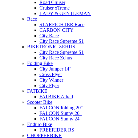
Road Cruiser
Cruiser xTreme
LADY & GENTLEMAN
Race
STARFIGHTER Race
CARBON CITY
City Race
City Race Supreme S1
BIKETRONIC ZEHUS
City Race Supreme S1
City Race Zehus
Folding Bike
City Jumper 14"
Cross Flyer
City Winner
City Flyer
FATBIKE
FATBIKE Allrad
Scooter Bike
FALCON folding 20"
FALCON Sunny 20"
FALCON Sunny 24"
Enduro Bike
FREERIDER RS
CHOPPERBIKE