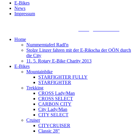
E-Bikes
News
Impressum
Biketronic e-Bikes, Dörnbacherstraße 3 - 5, A - 4061 Pasching,
+43 7221 88155 0, +43 699 13388888,
office@biketronic.at
Home
Nummerntaferl Radl'n
Stolze Linzer fahren mit der E-Rikscha der OÖN durch
die City
11. 5. Rotary E-Bike Charity 2013
E-Bikes
Mountainbike
STARFIGHTER FULLY
STARFIGHTER
Trekking
CROSS Lady/Man
CROSS SELECT
CARBON CITY
City Lady/Man
CITY SELECT
Cruiser
CITYCRUISER
Classic 28"