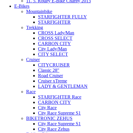
11. 5. Rotary E-Bike Charity 2013
E-Bikes
Mountainbike
STARFIGHTER FULLY
STARFIGHTER
Trekking
CROSS Lady/Man
CROSS SELECT
CARBON CITY
City Lady/Man
CITY SELECT
Cruiser
CITYCRUISER
Classic 28"
Road Cruiser
Cruiser xTreme
LADY & GENTLEMAN
Race
STARFIGHTER Race
CARBON CITY
City Race
City Race Supreme S1
BIKETRONIC ZEHUS
City Race Supreme S1
City Race Zehus