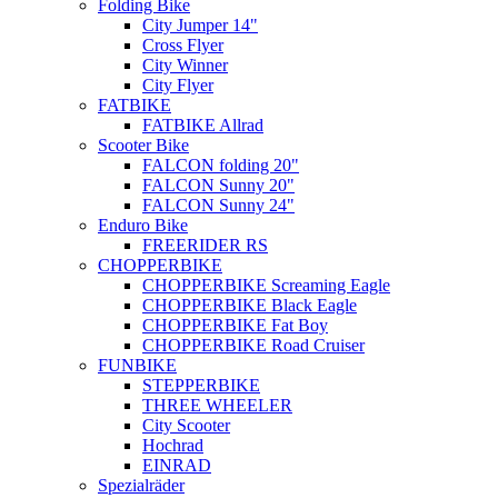
Folding Bike
City Jumper 14"
Cross Flyer
City Winner
City Flyer
FATBIKE
FATBIKE Allrad
Scooter Bike
FALCON folding 20"
FALCON Sunny 20"
FALCON Sunny 24"
Enduro Bike
FREERIDER RS
CHOPPERBIKE
CHOPPERBIKE Screaming Eagle
CHOPPERBIKE Black Eagle
CHOPPERBIKE Fat Boy
CHOPPERBIKE Road Cruiser
FUNBIKE
STEPPERBIKE
THREE WHEELER
City Scooter
Hochrad
EINRAD
Spezialräder