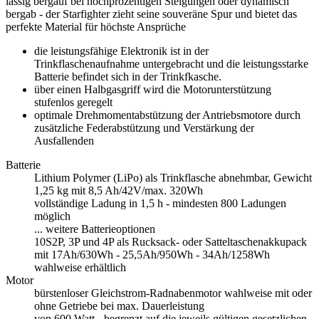
lässig bergauf bei hochprozentigen Steigungen oder dynamisch
bergab - der Starfighter zieht seine souveräne Spur und bietet das
perfekte Material für höchste Ansprüche
die leistungsfähige Elektronik ist in der
Trinkflaschenaufnahme untergebracht und die leistungsstarke
Batterie befindet sich in der Trinkfkasche.
über einen Halbgasgriff wird die Motorunterstützung
stufenlos geregelt
optimale Drehmomentabstützung der Antriebsmotore durch
zusätzliche Federabstützung und Verstärkung der
Ausfallenden
Batterie
Lithium Polymer (LiPo) als Trinkflasche abnehmbar, Gewicht
1,25 kg mit 8,5 Ah/42V/max. 320Wh
vollständige Ladung in 1,5 h - mindesten 800 Ladungen
möglich
... weitere Batterieoptionen
10S2P, 3P und 4P als Rucksack- oder Satteltaschenakkupack
mit 17Ah/630Wh - 25,5Ah/950Wh - 34Ah/1258Wh
wahlweise erhältlich
Motor
bürstenloser Gleichstrom-Radnabenmotor wahlweise mit oder
ohne Getriebe bei max. Dauerleistung
von 600 Watt - begrenzt auf die jeweils gültigen gesetzlichen