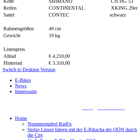
Kette
SHIMANO
CN HG 53
Reifen
CONTINENTAL
XKING 29er
Sattel
CONTEC
schwarz
Rahmengrößen
49 cm
Gewicht
19 kg
Listenpreis
Allrad
€ 4.210,00
Hinterrad
€ 3.310,00
Switch to Desktop Version
E-Bikes
News
Impressum
Biketronic e-Bikes, Dörnbacherstraße 3 - 5, A - 4061 Pasching,
+43 7221 88155 0, +43 699 13388888,
office@biketronic.at
Home
Nummerntaferl Radl'n
Stolze Linzer fahren mit der E-Rikscha der OÖN durch
die City