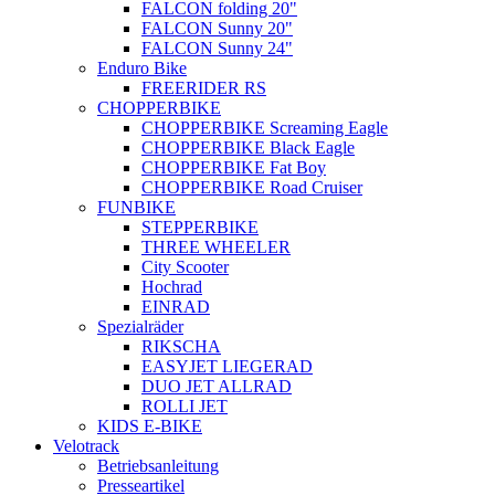
FALCON folding 20"
FALCON Sunny 20"
FALCON Sunny 24"
Enduro Bike
FREERIDER RS
CHOPPERBIKE
CHOPPERBIKE Screaming Eagle
CHOPPERBIKE Black Eagle
CHOPPERBIKE Fat Boy
CHOPPERBIKE Road Cruiser
FUNBIKE
STEPPERBIKE
THREE WHEELER
City Scooter
Hochrad
EINRAD
Spezialräder
RIKSCHA
EASYJET LIEGERAD
DUO JET ALLRAD
ROLLI JET
KIDS E-BIKE
Velotrack
Betriebsanleitung
Presseartikel