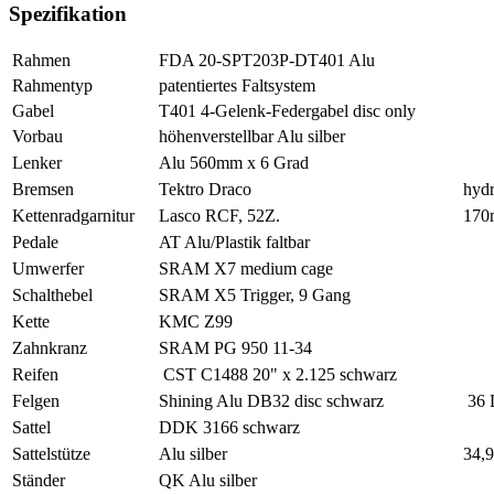
Spezifikation
Rahmen
FDA 20-SPT203P-DT401 Alu
Rahmentyp
patentiertes Faltsystem
Gabel
T401 4-Gelenk-Federgabel disc only
Vorbau
höhenverstellbar Alu silber
Lenker
Alu 560mm x 6 Grad
Bremsen
Tektro Draco
hydr
Kettenradgarnitur
Lasco RCF, 52Z.
170
Pedale
AT Alu/Plastik faltbar
Umwerfer
SRAM X7 medium cage
Schalthebel
SRAM X5 Trigger, 9 Gang
Kette
KMC Z99
Zahnkranz
SRAM PG 950 11-34
Reifen
CST C1488 20" x 2.125 schwarz
Felgen
Shining Alu DB32 disc schwarz
36 
Sattel
DDK 3166 schwarz
Sattelstütze
Alu silber
34,
Ständer
QK Alu silber