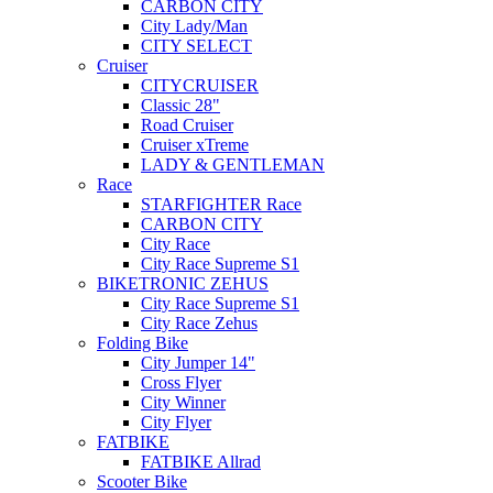
CARBON CITY
City Lady/Man
CITY SELECT
Cruiser
CITYCRUISER
Classic 28"
Road Cruiser
Cruiser xTreme
LADY & GENTLEMAN
Race
STARFIGHTER Race
CARBON CITY
City Race
City Race Supreme S1
BIKETRONIC ZEHUS
City Race Supreme S1
City Race Zehus
Folding Bike
City Jumper 14"
Cross Flyer
City Winner
City Flyer
FATBIKE
FATBIKE Allrad
Scooter Bike