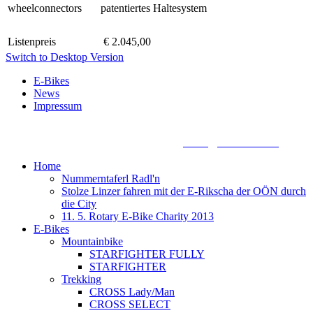
wheelconnectors
patentiertes Haltesystem
Listenpreis
€ 2.045,00
Switch to Desktop Version
E-Bikes
News
Impressum
Biketronic e-Bikes, Dörnbacherstraße 3 - 5, A - 4061 Pasching,
+43 7221 88155 0, +43 699 13388888,
office@biketronic.at
Home
Nummerntaferl Radl'n
Stolze Linzer fahren mit der E-Rikscha der OÖN durch
die City
11. 5. Rotary E-Bike Charity 2013
E-Bikes
Mountainbike
STARFIGHTER FULLY
STARFIGHTER
Trekking
CROSS Lady/Man
CROSS SELECT