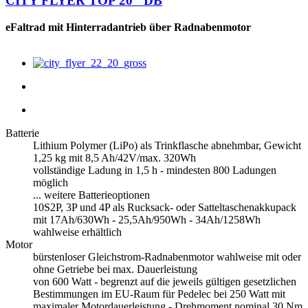
CITY FLYER TOP 20" DB
eFaltrad mit Hinterradantrieb über Radnabenmotor
Batterie
Lithium Polymer (LiPo) als Trinkflasche abnehmbar, Gewicht
1,25 kg mit 8,5 Ah/42V/max. 320Wh
vollständige Ladung in 1,5 h - mindesten 800 Ladungen
möglich
... weitere Batterieoptionen
10S2P, 3P und 4P als Rucksack- oder Satteltaschenakkupack
mit 17Ah/630Wh - 25,5Ah/950Wh - 34Ah/1258Wh
wahlweise erhältlich
Motor
bürstenloser Gleichstrom-Radnabenmotor wahlweise mit oder
ohne Getriebe bei max. Dauerleistung
von 600 Watt - begrenzt auf die jeweils gültigen gesetzlichen
Bestimmungen im EU-Raum für Pedelec bei 250 Watt mit
maximaler Motordauerleistung - Drehmoment nominal 30 Nm