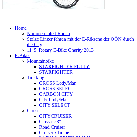
Dörnbacherstraße 3 - 5, A - 4061 Pasching, +43 7221 88155 0,
+43 699 13388888,
office@biketronic.at
Home
Nummerntaferl Radl'n
Stolze Linzer fahren mit der E-Rikscha der OÖN durch
die City
11. 5. Rotary E-Bike Charity 2013
E-Bikes
Mountainbike
STARFIGHTER FULLY
STARFIGHTER
Trekking
CROSS Lady/Man
CROSS SELECT
CARBON CITY
City Lady/Man
CITY SELECT
Cruiser
CITYCRUISER
Classic 28"
Road Cruiser
Cruiser xTreme