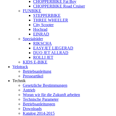
CHOPPERBIKE Fat Boy
CHOPPERBIKE Road Cruiser
FUNBIKE
STEPPERBIKE
THREE WHEELER
City Scooter
Hochrad
EINRAD
Spezialräder
RIKSCHA
EASYJET LIEGERAD
DUO JET ALLRAD
ROLLI JET
KIDS E-BIKE
Velotrack
Betriebsanleitung
Presseartikel
Technik
Gesetzliche Bestimmungen
Antrieb
Woran wir für die Zukunft arbeiten
Technische Parameter
Betriebsanleitungen
Downloads
Katalog 2014-2015