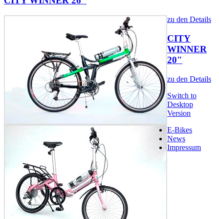
CITY WINNER 26"
zu den Details
CITY
WINNER
20"
zu den Details
Switch to
Desktop
Version
E-Bikes
News
Impressum
Biketronic e-
Bikes,