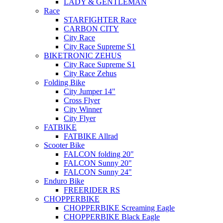
LADY & GENTLEMAN
Race
STARFIGHTER Race
CARBON CITY
City Race
City Race Supreme S1
BIKETRONIC ZEHUS
City Race Supreme S1
City Race Zehus
Folding Bike
City Jumper 14"
Cross Flyer
City Winner
City Flyer
FATBIKE
FATBIKE Allrad
Scooter Bike
FALCON folding 20"
FALCON Sunny 20"
FALCON Sunny 24"
Enduro Bike
FREERIDER RS
CHOPPERBIKE
CHOPPERBIKE Screaming Eagle
CHOPPERBIKE Black Eagle